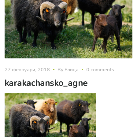
27 февруари, 2018
By
Елица
0 comments
karakachansko_agne