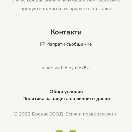
С клуб Бредас винаги получавате най-търсените
продукти първи и пазарувате с отстъпка!
Контакти
Изпрати съобщение
made with ♥ by
elev8.it
Общи условия
Политика за защита на личните данни
© 2022 Бредас ЕООД. Всички права запазени.