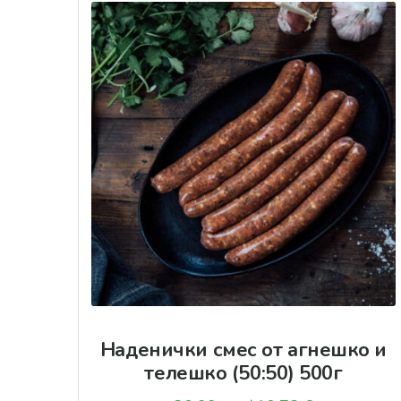
Наденички смес от агнешко и
телешко (50:50) 500г