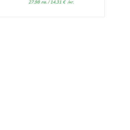
27,98
лв.
/ 14,31 €
/кг.