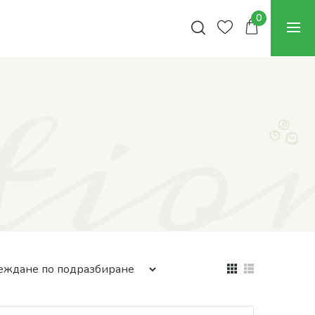
tio
0