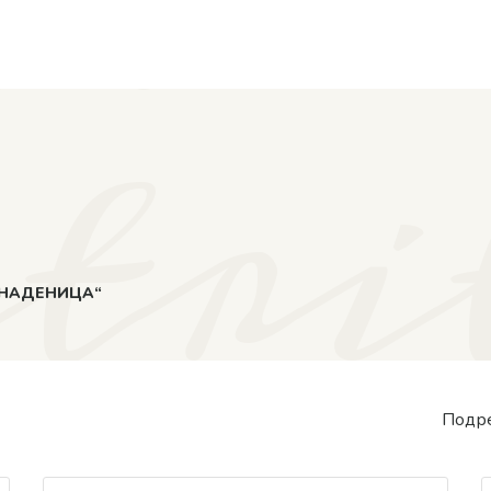
re
tri
„НАДЕНИЦА“