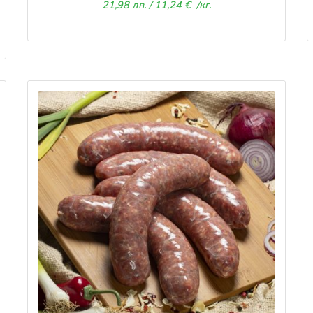
21,98
лв.
/ 11,24 €
/кг.