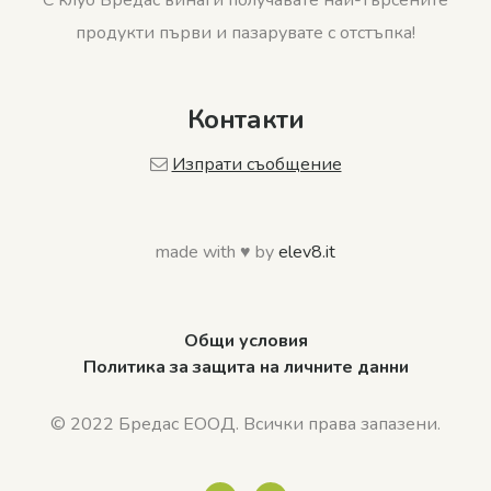
С клуб Бредас винаги получавате най-търсените
продукти първи и пазарувате с отстъпка!
Контакти
Изпрати съобщение
made with ♥ by
elev8.it
Общи условия
Политика за защита на личните данни
© 2022 Бредас ЕООД. Всички права запазени.